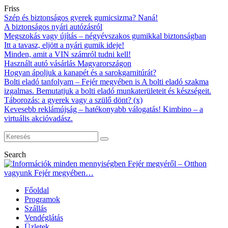
Friss
Szép és biztonságos gyerek gumicsizma? Naná!
A biztonságos nyári autózásról
Megszokás vagy újítás – négyévszakos gumikkal biztonságban
Itt a tavasz, eljött a nyári gumik ideje!
Minden, amit a VIN számról tudni kell!
Használt autó vásárlás Magyarországon
Hogyan ápoljuk a kanapét és a sarokgarnitúrát?
Bolti eladó tanfolyam – Fejér megyében is A bolti eladó szakma
izgalmas. Bemutatjuk a bolti eladó munkaterületeit és készségeit.
Táborozás: a gyerek vagy a szülő dönt? (x)
Kevesebb reklámújság – hatékonyabb válogatás! Kimbino – a
virtuális akcióvadász.
Search
Főoldal
Programok
Szállás
Vendéglátás
Üzletek