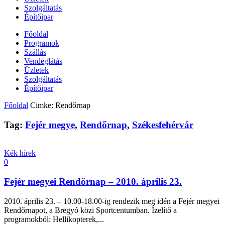
Szolgáltatás
Építőipar
Főoldal
Programok
Szállás
Vendéglátás
Üzletek
Szolgáltatás
Építőipar
Főoldal
Cimke: Rendőrnap
Tag:
Fejér megye
,
Rendőrnap
,
Székesfehérvár
Kék hírek
0
Fejér megyei Rendőrnap – 2010. április 23.
2010. április 23. – 10.00-18.00-ig rendezik meg idén a Fejér megyei
Rendőrnapot, a Bregyó közi Sportcentumban. Ízelítő a
programokból: Hellikopterek,...