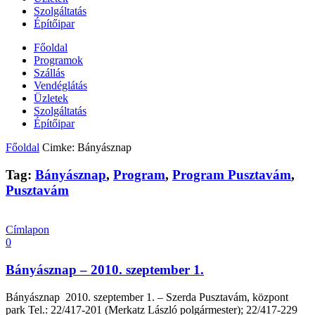
Szolgáltatás
Építőipar
Főoldal
Programok
Szállás
Vendéglátás
Üzletek
Szolgáltatás
Építőipar
Főoldal
Cimke: Bányásznap
Tag:
Bányásznap
,
Program
,
Program Pusztavám
,
Pusztavám
Címlapon
0
Bányásznap – 2010. szeptember 1.
Bányásznap 2010. szeptember 1. – Szerda Pusztavám, központ
park Tel.: 22/417-201 (Merkatz László polgármester); 22/417-229