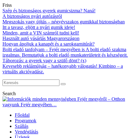
Friss
Szép és biztonságos gyerek gumicsizma? Naná!
A biztonságos nyári autózásról
Megszokás vagy újítás – négyévszakos gumikkal biztonságban
Itt a tavasz, eljött a nyári gumik ideje!
Minden, amit a VIN számról tudni kell!
Használt autó vásárlás Magyarországon
Hogyan ápoljuk a kanapét és a sarokgarnitúrát?
Bolti eladó tanfolyam – Fejér megyében is A bolti eladó szakma
izgalmas. Bemutatjuk a bolti eladó munkaterületeit és készségeit.
Táborozás: a gyerek vagy a szülő dönt? (x)
Kevesebb reklámújság – hatékonyabb válogatás! Kimbino – a
virtuális akcióvadász.
Search
Főoldal
Programok
Szállás
Vendéglátás
Üzletek