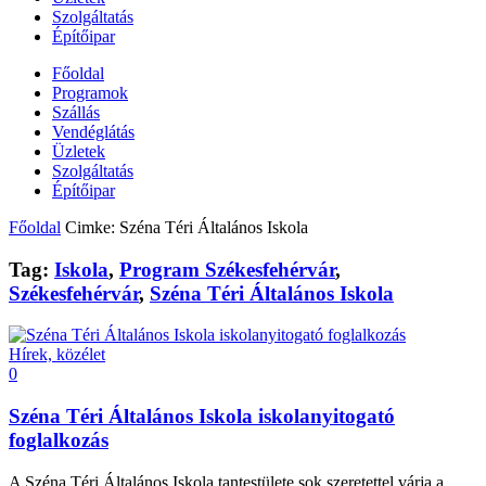
Szolgáltatás
Építőipar
Főoldal
Programok
Szállás
Vendéglátás
Üzletek
Szolgáltatás
Építőipar
Főoldal
Cimke: Széna Téri Általános Iskola
Tag:
Iskola
,
Program Székesfehérvár
,
Székesfehérvár
,
Széna Téri Általános Iskola
Hírek, közélet
0
Széna Téri Általános Iskola iskolanyitogató
foglalkozás
A Széna Téri Általános Iskola tantestülete sok szeretettel várja a