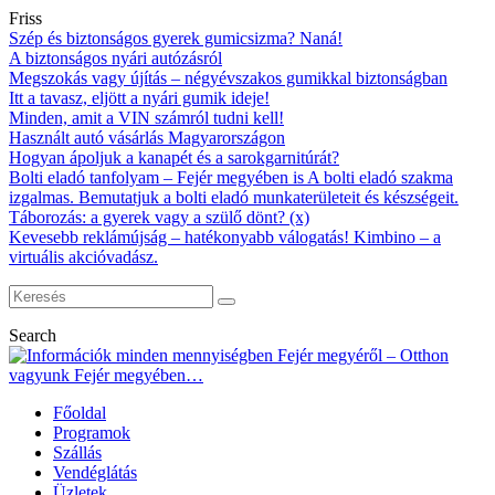
Friss
Szép és biztonságos gyerek gumicsizma? Naná!
A biztonságos nyári autózásról
Megszokás vagy újítás – négyévszakos gumikkal biztonságban
Itt a tavasz, eljött a nyári gumik ideje!
Minden, amit a VIN számról tudni kell!
Használt autó vásárlás Magyarországon
Hogyan ápoljuk a kanapét és a sarokgarnitúrát?
Bolti eladó tanfolyam – Fejér megyében is A bolti eladó szakma
izgalmas. Bemutatjuk a bolti eladó munkaterületeit és készségeit.
Táborozás: a gyerek vagy a szülő dönt? (x)
Kevesebb reklámújság – hatékonyabb válogatás! Kimbino – a
virtuális akcióvadász.
Search
Főoldal
Programok
Szállás
Vendéglátás
Üzletek