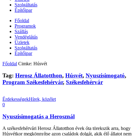
Szolgáltatás
Építőipar
Főoldal
Programok
Szállás
Vendéglátás
Üzletek
Szolgáltatás
Építőipar
Főoldal
Cimke: Húsvét
Tag:
Herosz Állatotthon
,
Húsvét
,
Nyuszisimogató
,
Program Székesfehérvár
,
Székesfehérvár
Érdekességek
Hírek, közélet
0
Nyuszisimogatás a Herosznál
A székesfehérvári Herosz Állatotthon évek óta törekszik arra, hogy
Húsvétkor megkönnyítse azon családok dolgát, akik élő állatot nem