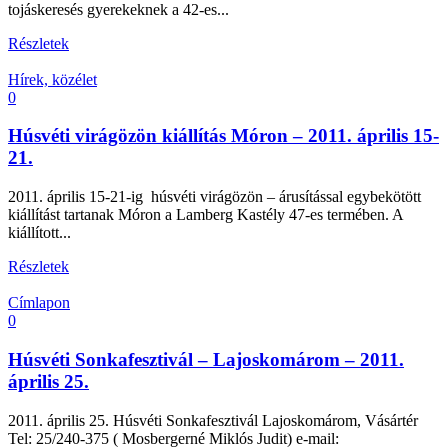
tojáskeresés gyerekeknek a 42-es...
Részletek
Hírek, közélet
0
Húsvéti virágözön kiállítás Móron – 2011. április 15-
21.
2011. április 15-21-ig húsvéti virágözön – árusítással egybekötött
kiállítást tartanak Móron a Lamberg Kastély 47-es termében. A
kiállított...
Részletek
Címlapon
0
Húsvéti Sonkafesztivál – Lajoskomárom – 2011.
április 25.
2011. április 25. Húsvéti Sonkafesztivál Lajoskomárom, Vásártér
Tel: 25/240-375 ( Mosbergerné Miklós Judit) e-mail: