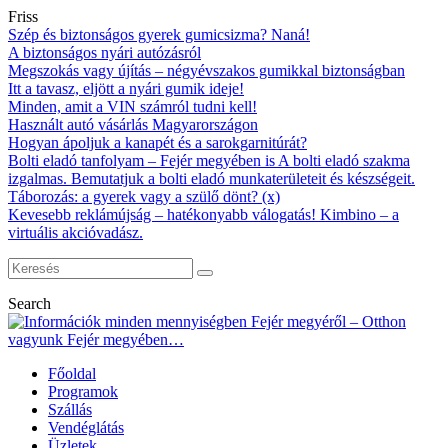
Friss
Szép és biztonságos gyerek gumicsizma? Naná!
A biztonságos nyári autózásról
Megszokás vagy újítás – négyévszakos gumikkal biztonságban
Itt a tavasz, eljött a nyári gumik ideje!
Minden, amit a VIN számról tudni kell!
Használt autó vásárlás Magyarországon
Hogyan ápoljuk a kanapét és a sarokgarnitúrát?
Bolti eladó tanfolyam – Fejér megyében is A bolti eladó szakma
izgalmas. Bemutatjuk a bolti eladó munkaterületeit és készségeit.
Táborozás: a gyerek vagy a szülő dönt? (x)
Kevesebb reklámújság – hatékonyabb válogatás! Kimbino – a
virtuális akcióvadász.
Search
Főoldal
Programok
Szállás
Vendéglátás
Üzletek