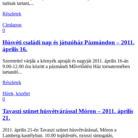
tudnak tartani,...
Részletek
Címlapon
0
Húsvéti családi nap és játszóház Pázmándon – 2011.
április 16.
Szeretettel várják a környék apraját és nagyját 2011. április 16-án
9.00-12.00 óra között a pázmándi Művelődési Ház tornatermében
tartandó...
Részletek
Hírek, közélet
0
Tavaszi szünet húsvétvárással Móron – 2011. április
21.
2011. április 21-én Tavaszi szünet húsvétvárással, Móron a
Lamberg-kastélyban. 10.00 tojásfestés, nyuszi simogatás,